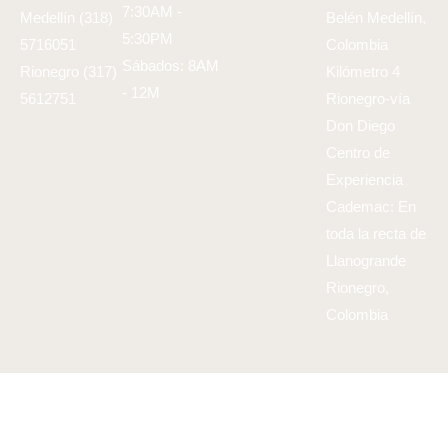
7:30AM -
Medellín (318)
Belén Medellín,
5:30PM
5716051
Colombia
Sábados: 8AM
Rionegro (317)
Kilómetro 4
- 12M
5612751
Rionegro-vía
Don Diego
Centro de
Experiencia
Cademac: En
toda la recta de
Llanogrande
Rionegro,
Colombia