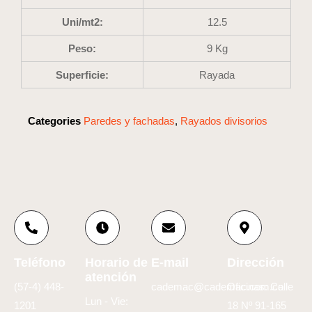
Uni/mt2:
12.5
Peso:
9 Kg
Superficie:
Rayada
Categories
Paredes y fachadas
,
Rayados divisorios
Teléfono
Horario de
E-mail
Dirección
atención
(57-4) 448-
cademac@cademac.com.co
Oficinas: Calle
Lun - Vie:
1201
18 Nº 91-165