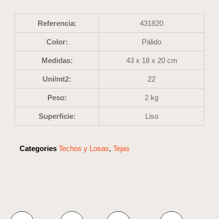
Referencia:
431820
Color:
Pálido
Medidas:
43 x 18 x 20 cm
Uni/mt2:
22
Peso:
2 kg
Superficie:
Liso
Categories
Techos y Losas
,
Tejas