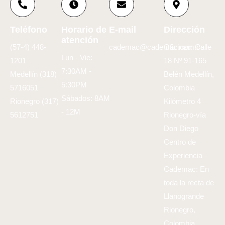
Teléfono
Horario de
E-mail
Dirección
atención
(57-4) 448-
cademac@cademac.com.co
Oficinas: Calle
Lun - Vie:
1201
18 Nº 91-165
7:30AM -
Medellín (318)
Belén Medellín,
5:30PM
5716051
Colombia
Sábados: 8AM
Rionegro (317)
Kilómetro 4
- 12M
5612751
Rionegro-vía
Don Diego
Centro de
Experiencia
Cademac: En
toda la recta de
Llanogrande
Rionegro,
Colombia