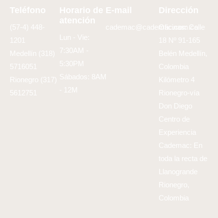
Teléfono
Horario de
E-mail
Dirección
atención
(57-4) 448-
cademac@cademac.com.co
Oficinas: Calle
Lun - Vie:
1201
18 Nº 91-165
7:30AM -
Medellín (318)
Belén Medellín,
5:30PM
5716051
Colombia
Sábados: 8AM
Rionegro (317)
Kilómetro 4
- 12M
5612751
Rionegro-vía
Don Diego
Centro de
Experiencia
Cademac: En
toda la recta de
Llanogrande
Rionegro,
Colombia