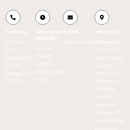
Teléfono
Horario de
E-mail
Dirección
atención
(57-4) 448-
cademac@cademac.com.co
Oficinas: Calle
Lun - Vie:
1201
18 Nº 91-165
7:30AM -
Medellín (318)
Belén Medellín,
5:30PM
5716051
Colombia
Sábados: 8AM
Rionegro (317)
Kilómetro 4
- 12M
5612751
Rionegro-vía
Don Diego
Centro de
Experiencia
Cademac: En
toda la recta de
Llanogrande