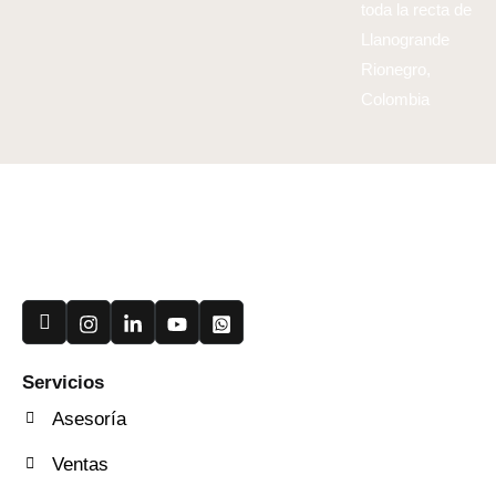
toda la recta de
Llanogrande
Rionegro,
Colombia
Useful Links
Servicios
Asesoría
Ventas