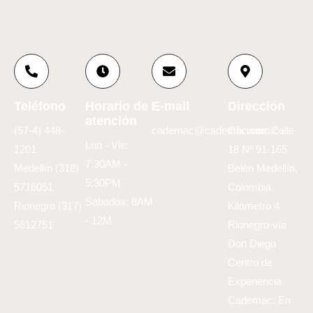
Teléfono
Horario de
E-mail
Dirección
atención
(57-4) 448-
cademac@cademac.com.co
Oficinas: Calle
Lun - Vie:
1201
18 Nº 91-165
7:30AM -
Medellín (318)
Belén Medellín,
5:30PM
5716051
Colombia
Sábados: 8AM
Rionegro (317)
Kilómetro 4
- 12M
5612751
Rionegro-vía
Don Diego
Centro de
Experiencia
Cademac: En