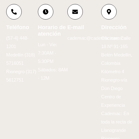
Teléfono
Horario de
E-mail
Dirección
atención
(57-4) 448-
cademac@cademac.com.co
Oficinas: Calle
Lun - Vie:
1201
18 Nº 91-165
7:30AM -
Medellín (318)
Belén Medellín,
5:30PM
5716051
Colombia
Sábados: 8AM
Rionegro (317)
Kilómetro 4
- 12M
5612751
Rionegro-vía
Don Diego
Centro de
Experiencia
Cademac: En
toda la recta de
Llanogrande
Rionegro,